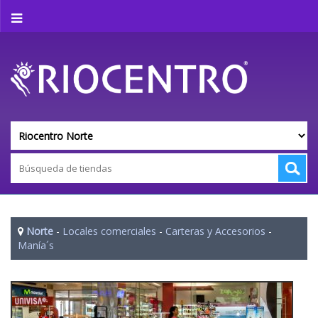
Norte
-
Locales comerciales
-
Carteras y Accesorios
-
Manía´s