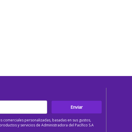
Enviar
s comerciales personalizadas, basadas en sus gustos,
roductos y servicios de Administradora del Pacífico S.A