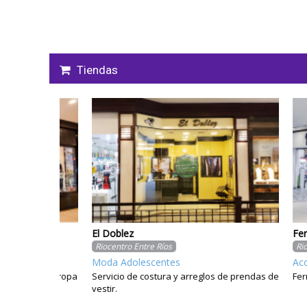
Tiendas
El Doblez
Ferrisari
Riocentro Entre Ríos
Riocentro
Moda Adolescentes
Accesori
rupos de ropa
Servicio de costura y arreglos de prendas de
Ferrreterí
 nivel
vestir.