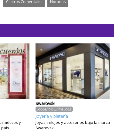
Centros Comerciales
Horarios
Swarovski
Payless
Riocentro Entre Ríos
Riocentro En
Joyería y platería
Calzado
cos y
Joyas, relojes y accesorios bajo la marca
Calzado, Cal
Swarovski.