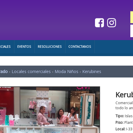
CIALES
EVENTOS
RESOLUCIONES
CONTACTANOS
rado
-
Locales comerciales
-
Moda Niños
-
Kerubines
Keru
Comerciali
todo lo a
Tipo:
Isla
Piso:
Plant
Local:
I-33