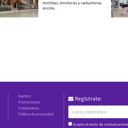
mochilas, loncheras y cartucheras
escola...
Eventos
Regístrate:
Promociones
Contáctanos
Política de privacidad
Acepto el envío de comunicacione