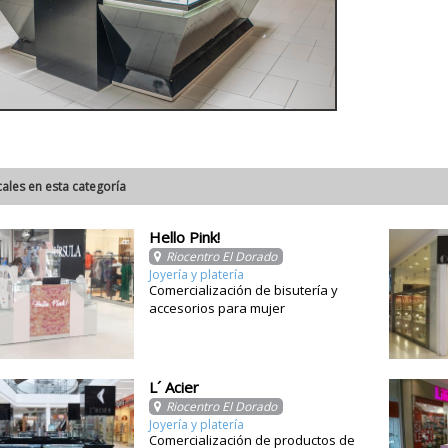
cales en esta categoría
Hello Pink!
Riocentro El Dorado
Joyería y platería
Comercialización de bisutería y
accesorios para mujer
L´ Acier
Riocentro El Dorado
Joyería y platería
Comercialización de productos de