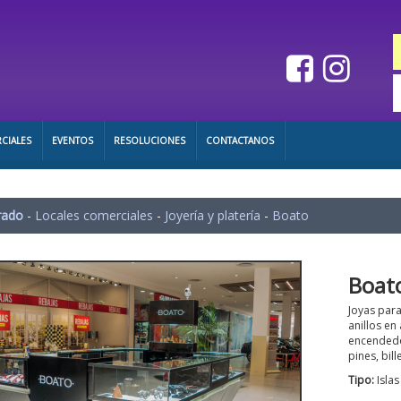
CIALES
EVENTOS
RESOLUCIONES
CONTACTANOS
rado
-
Locales comerciales
-
Joyería y platería
-
Boato
Boat
Joyas par
anillos e
encendedor
pines, bil
Tipo:
Isla