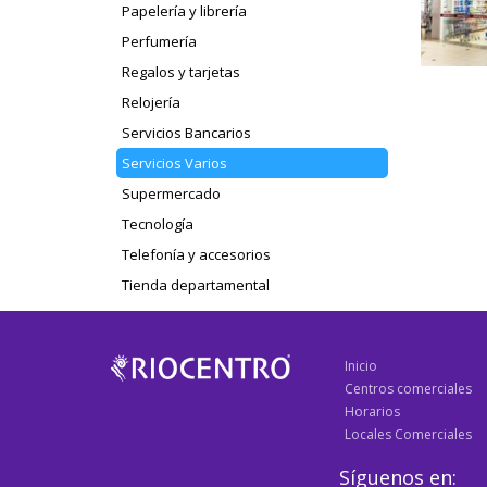
Papelería y librería
Perfumería
Regalos y tarjetas
Relojería
Servicios Bancarios
Servicios Varios
Supermercado
Tecnología
Telefonía y accesorios
Tienda departamental
Inicio
Centros comerciales
Horarios
Locales Comerciales
Síguenos en: