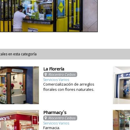
cales en esta categoría
La Florería
Riocentro Ceibos
Servicios Varios
Comercialización de arreglos
florales con flores naturales.
Pharmacy`s
Riocentro Ceibos
Servicios Varios
Farmacia.