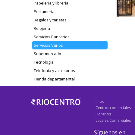
Papelería y librería
Perfumería
Regalos y tarjetas
Relojería
Servicios Bancarios
Servicios Varios
Supermercado
Tecnología
Telefonía y accesorios
Tienda departamental
Inicio
Centros comerciales
Horarios
Locales Comerciales
Síguenos en: