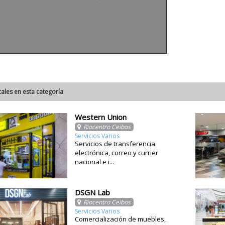
cales en esta categoría
Western Union
Riocentro Ceibos
Servicios Varios
Servicios de transferencia
electrónica, correo y currier
nacional e i...
DSGN Lab
Riocentro Ceibos
Servicios Varios
Comercialización de muebles,