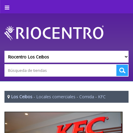
Los Ceibos
-
Locales comerciales
-
Comida
-
KFC