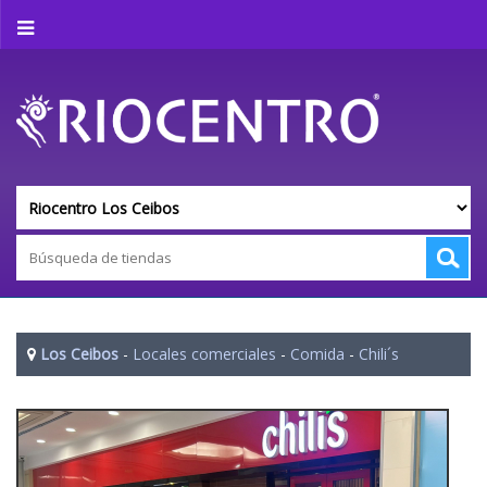
Los Ceibos
-
Locales comerciales
-
Comida
-
Chili´s