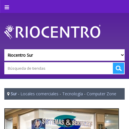
Sur
-
Locales comerciales
-
Tecnología
-
Computer Zone