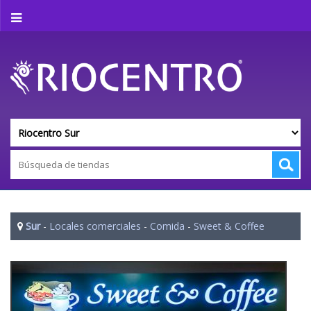
Sur
-
Locales comerciales
-
Comida
-
Sweet & Coffee