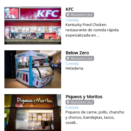
KFC
Riocentro Sur
Comida
Kentucky Fried Chicken
restaurante de comida rápida
especializada en ...
Below Zero
Riocentro Sur
Comida
Heladeria.
Piqueos y Moritos
Riocentro Sur
Comida
Piqueos de carne, pollo, chancho
y chorizo, bandejitas, tacos,
costill...