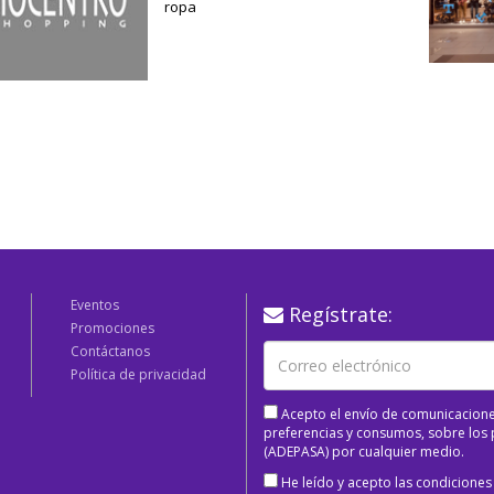
ropa
Eventos
Regístrate:
Promociones
Contáctanos
Política de privacidad
Acepto el envío de comunicacione
preferencias y consumos, sobre los p
(ADEPASA) por cualquier medio.
He leído y acepto las condiciones