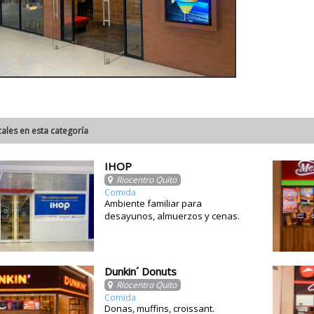
cales en esta categoría
IHOP
Riocentro Quito
Comida
Ambiente familiar para
desayunos, almuerzos y cenas.
Dunkin´ Donuts
Riocentro Quito
Comida
Donas, muffins, croissant.