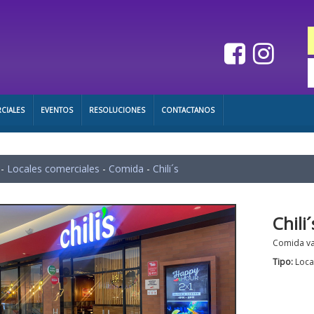
CIALES
EVENTOS
RESOLUCIONES
CONTACTANOS
-
Locales comerciales
-
Comida
-
Chili´s
Chili´
Comida va
Tipo:
Loca