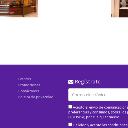
Eventos
Regístrate:
Promociones
Contáctanos
Política de privacidad
Acepto el envío de comunicacione
preferencias y consumos, sobre los p
(ADEPASA) por cualquier medio.
He leído y acepto las condiciones