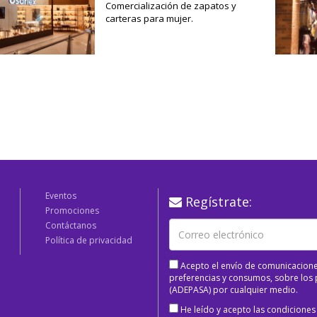
Comercialización de zapatos y
carteras para mujer.
Eventos
Regístrate:
Promociones
Contáctanos
Política de privacidad
Acepto el envío de comunicacione
preferencias y consumos, sobre los p
(ADEPASA) por cualquier medio.
He leído y acepto las condiciones