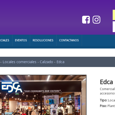
CIALES
EVENTOS
RESOLUCIONES
CONTACTANOS
-
Locales comerciales
-
Calzado
-
Edca
Edca
Comerciali
accesorios
Tipo:
Loca
Piso:
Plant