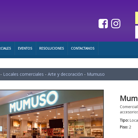
CIALES
EVENTOS
RESOLUCIONES
CONTACTANOS
-
Locales comerciales
-
Arte y decoración
-
Mumuso
Mum
Comerciali
accesorio
Tipo:
Loca
Piso:
2