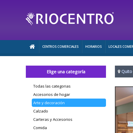
CENTROS COMERCIALES
HORARIOS
LOCALES COMER
Elige una categoría
Quito
Todas las categorias
Accesorios de hogar
Arte y decoración
Calzado
Carteras y Accesorios
Comida