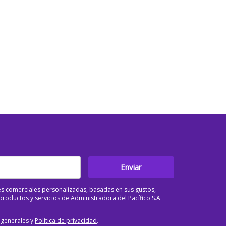
Enviar
s comerciales personalizadas, basadas en sus gustos,
roductos y servicios de Administradora del Pacífico S.A
 generales y
Política de privacidad
.