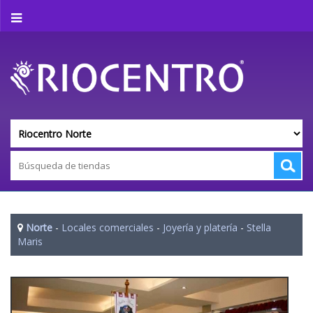
Norte
-
Locales comerciales
-
Joyería y platería
-
Stella
Maris