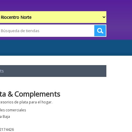
ts
ata & Complements
cesorios de plata para el hogar.
les comerciales
a Baja
2174426