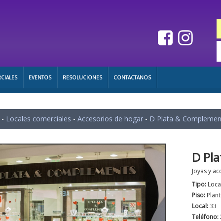
CIALES
EVENTOS
RESOLUCIONES
CONTACTANOS
-
Locales comerciales
-
Accesorios de hogar
-
D Plata & Complemen
D Pl
Joyas y ac
Tipo:
Loca
Piso:
Plant
Local:
33
Teléfono: