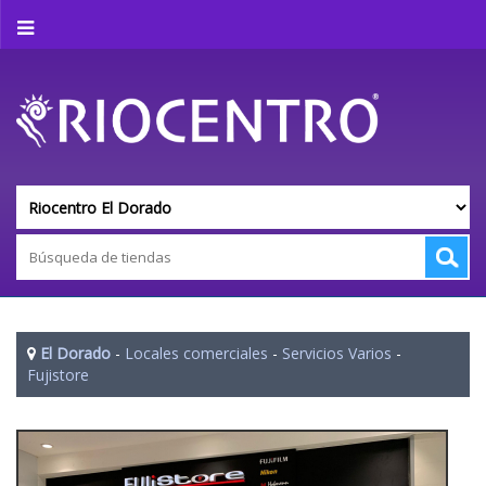
El Dorado
-
Locales comerciales
-
Servicios Varios
-
Fujistore