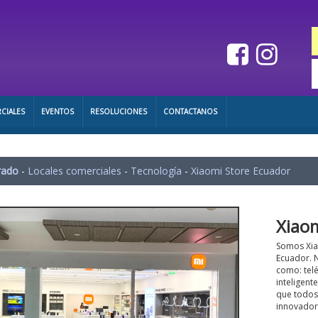
CIALES
EVENTOS
RESOLUCIONES
CONTACTANOS
rado
-
Locales comerciales
-
Tecnología
-
Xiaomi Store Ecuador
Xiao
Somos Xia
Ecuador. N
como: telé
inteligent
que todos 
innovador