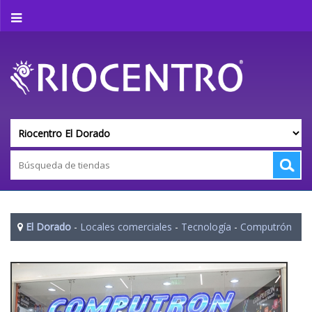
El Dorado
-
Locales comerciales
-
Tecnología
-
Computrón