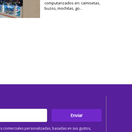
computarizados en: camisetas,
buzos, mochilas, go...
Enviar
s comerciales personalizadas, basadas en sus gustos,