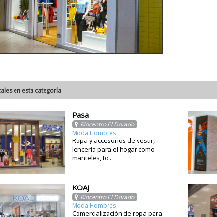
cales en esta categoría
Pasa
Riocentro El Dorado
Moda Hombres
Ropa y accesorios de vestir,
lencería para el hogar como
manteles, to...
KOAJ
Riocentro El Dorado
Moda Hombres
Comercialización de ropa para