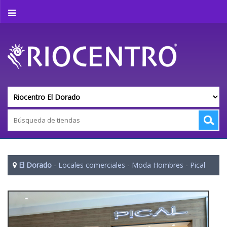
El Dorado
-
Locales comerciales
-
Moda Hombres
-
Pical