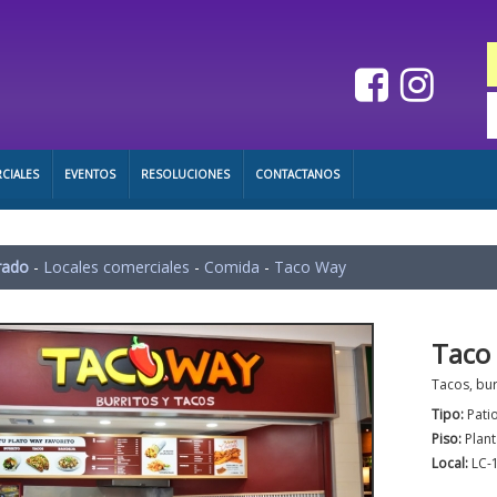
CIALES
EVENTOS
RESOLUCIONES
CONTACTANOS
rado
-
Locales comerciales
-
Comida
-
Taco Way
Taco
Tacos, bur
Tipo:
Pati
Piso:
Plant
Local:
LC-