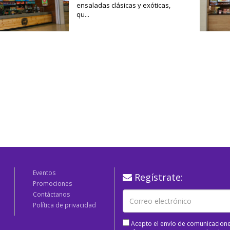
ensaladas clásicas y exóticas,
qu...
Eventos
Regístrate:
Promociones
Contáctanos
Política de privacidad
Acepto el envío de comunicacione