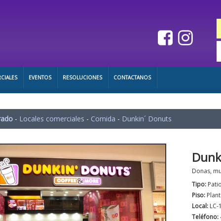
CIALES
EVENTOS
RESOLUCIONES
CONTACTANOS
rado
-
Locales comerciales
-
Comida
-
Dunkin´ Donuts
Dunk
Donas, muf
Tipo:
Pati
Piso:
Plant
Local:
LC-
Teléfono: