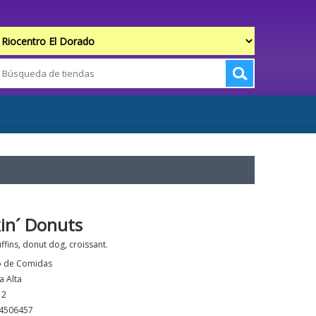
in´ Donuts
fins, donut dog, croissant.
o de Comidas
a Alta
12
4506457