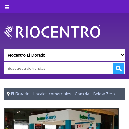
El Dorado
-
Locales comerciales
-
Comida
-
Below Zero