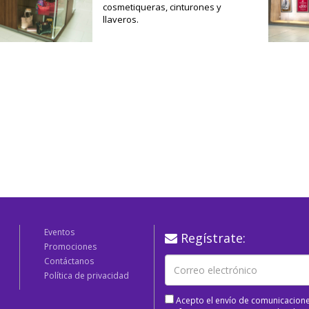
cosmetiqueras, cinturones y
llaveros.
Eventos
Regístrate:
Promociones
Contáctanos
Política de privacidad
Acepto el envío de comunicacione