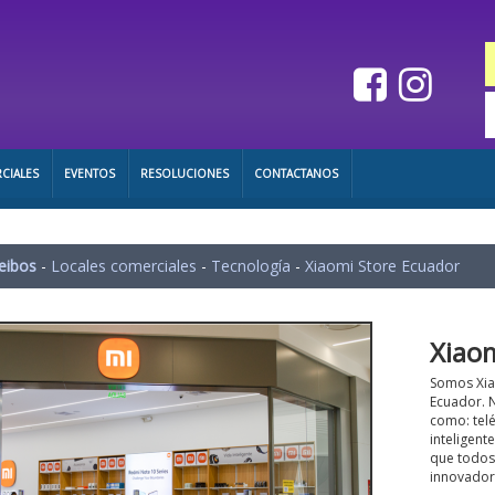
CIALES
EVENTOS
RESOLUCIONES
CONTACTANOS
eibos
-
Locales comerciales
-
Tecnología
-
Xiaomi Store Ecuador
Xiao
Somos Xia
Ecuador. N
como: telé
inteligent
que todos 
innovador