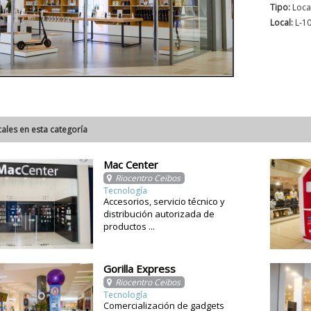
Tipo:
Loca
Local:
L-1
cales en esta categoría
Mac Center
Riocentro Ceibos
Tecnología
Accesorios, servicio técnico y
distribución autorizada de
productos ...
Gorilla Express
Riocentro Ceibos
Tecnología
Comercialización de gadgets