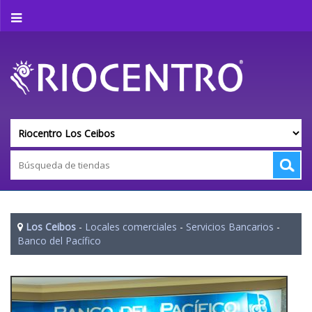
Los Ceibos
-
Locales comerciales
-
Servicios Bancarios
-
Banco del Pacífico