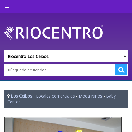
Los Ceibos
-
Locales comerciales
-
Moda Niños
-
Baby
Center