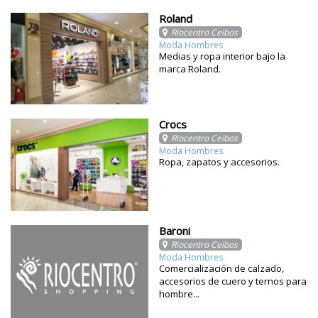
Roland
Riocentro Ceibos
Moda Hombres
Medias y ropa interior bajo la
marca Roland.
Crocs
Riocentro Ceibos
Moda Hombres
Ropa, zapatos y accesorios.
Baroni
Riocentro Ceibos
Moda Hombres
Comercialización de calzado,
accesorios de cuero y ternos para
hombre...