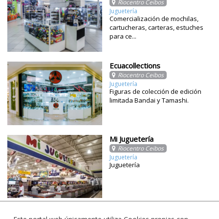
Riocentro Ceibos
Juguetería
Comercialización de mochilas,
cartucheras, carteras, estuches
para ce...
Ecuacollections
Riocentro Ceibos
Juguetería
Figuras de colección de edición
limitada Bandai y Tamashi.
Mi Juguetería
Riocentro Ceibos
Juguetería
Juguetería