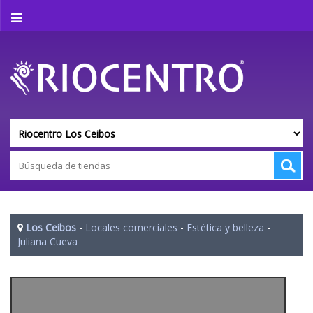
Los Ceibos
-
Locales comerciales
-
Estética y belleza
-
Juliana Cueva