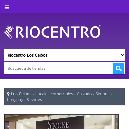
Los Ceibos
-
Locales comerciales
-
Calzado
-
Simone -
hangbags & shoes