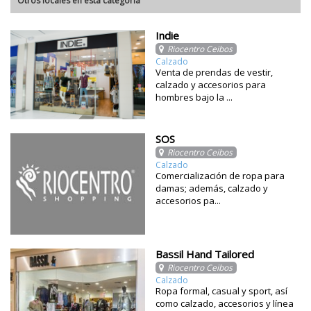
Otros locales en esta categoría
Indie
Riocentro Ceibos
Calzado
Venta de prendas de vestir,
calzado y accesorios para
hombres bajo la ...
SOS
Riocentro Ceibos
Calzado
Comercialización de ropa para
damas; además, calzado y
accesorios pa...
Bassil Hand Tailored
Riocentro Ceibos
Calzado
Ropa formal, casual y sport, así
como calzado, accesorios y línea