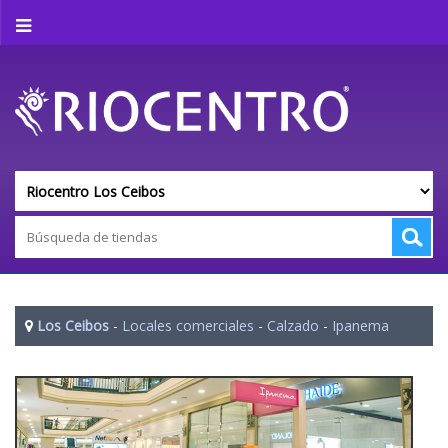
Los Ceibos
-
Locales comerciales
-
Calzado
-
Ipanema