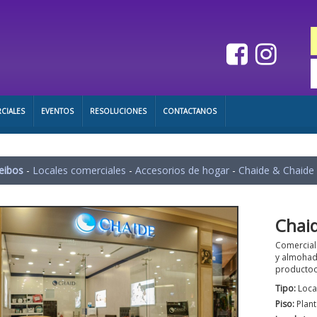
CIALES
EVENTOS
RESOLUCIONES
CONTACTANOS
eibos
-
Locales comerciales
-
Accesorios de hogar
-
Chaide & Chaide
Chai
Comercial
y almohad
productoo
Tipo:
Loca
Piso:
Plant