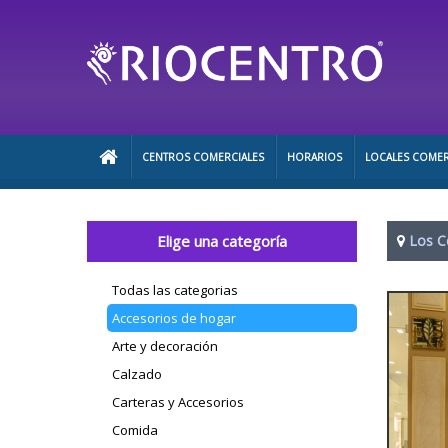
CENTROS COMERCIALES
HORARIOS
LOCALES COMER
Elige una categoría
Los C
Todas las categorias
Accesorios de hogar
Arte y decoración
Calzado
Carteras y Accesorios
Comida