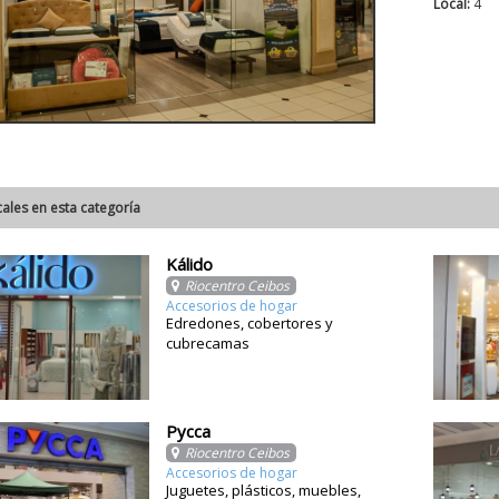
Local:
4
cales en esta categoría
Kálido
Riocentro Ceibos
Accesorios de hogar
Edredones, cobertores y
cubrecamas
Pycca
Riocentro Ceibos
Accesorios de hogar
Juguetes, plásticos, muebles,