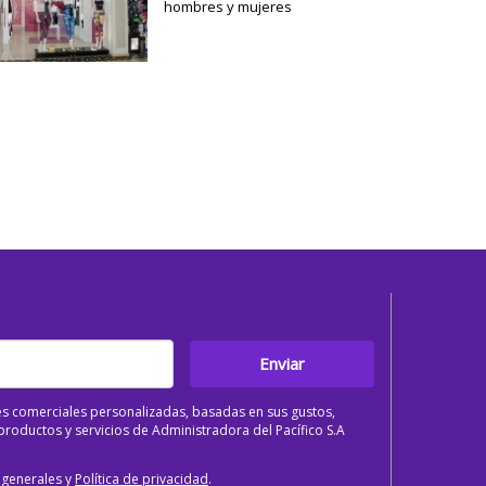
hombres y mujeres
Enviar
s comerciales personalizadas, basadas en sus gustos,
roductos y servicios de Administradora del Pacífico S.A
 generales y
Política de privacidad
.