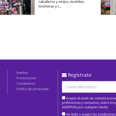
caballeros y nin]os, mochilas,
loncheras y c...
Eventos
Regístrate:
Promociones
Contáctanos
Política de privacidad
Acepto el envío de comunicacione
preferencias y consumos, sobre los p
(ADEPASA) por cualquier medio.
He leído y acepto las condiciones