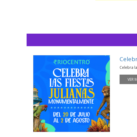
Celeb
Celebra l
VER 