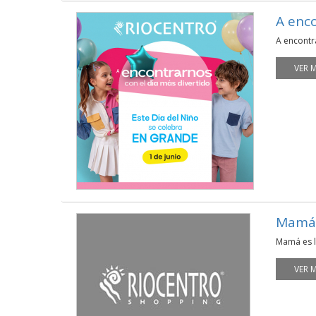
A enco
A encontra
VER 
Mamá 
Mamá es l
VER 