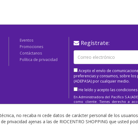
Eventos
Regístrate:
Promociones
Contáctanos
Política de privacidad
Acepto el envío de comunicacione
preferencias y consumos, sobre los p
(ADEPASA) por cualquier medio.
He leído y acepto las condiciones
En Administradora del Pacífico S.A (ADE
como cliente. Tienes derecho a acced
supresión, limitación o eliminación.
técnica, no recaba ni cede datos de carácter personal de los usuarios
as de privacidad ajenas a las de RIOCENTRO SHOPPING que usted podrá
Copyright 2025 Todos los derechos Reservados.