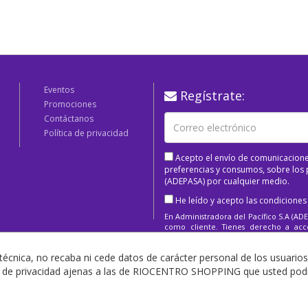
Eventos
Regístrate:
Promociones
Contáctanos
Política de privacidad
Acepto el envío de comunicacione
preferencias y consumos, sobre los p
(ADEPASA) por cualquier medio.
He leído y acepto las condiciones
En Administradora del Pacífico S.A (ADE
como cliente. Tienes derecho a acced
supresión, limitación o eliminación.
técnica, no recaba ni cede datos de carácter personal de los usuarios
as de privacidad ajenas a las de RIOCENTRO SHOPPING que usted podrá
Copyright 2025 Todos los derechos Reservados.