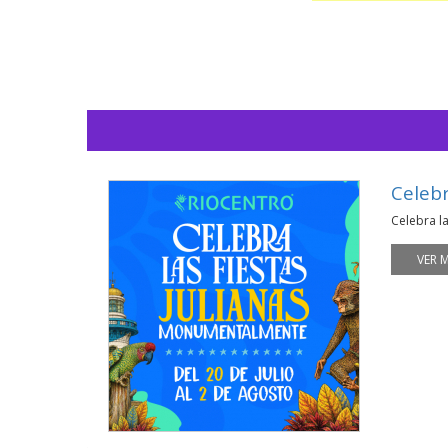
Celeb
Celebra l
VER 