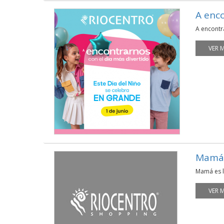
A enco
A encontra
VER 
Mamá 
Mamá es l
VER 