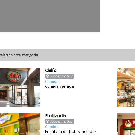
cales en esta categoría
Chili´s
Riocentro Sur
Comida
Comida variada.
Frutilandia
Riocentro Sur
Comida
Ensalada de frutas, helados,