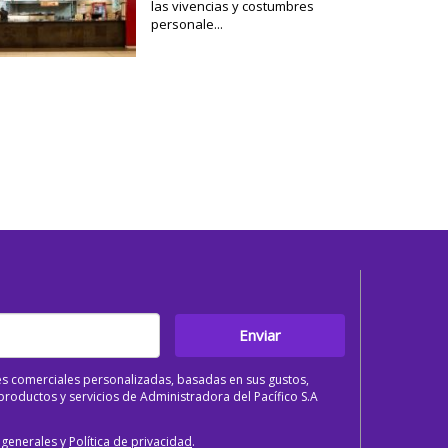
las vivencias y costumbres
personale...
Enviar
s comerciales personalizadas, basadas en sus gustos,
roductos y servicios de Administradora del Pacífico S.A
 generales y
Política de privacidad
.