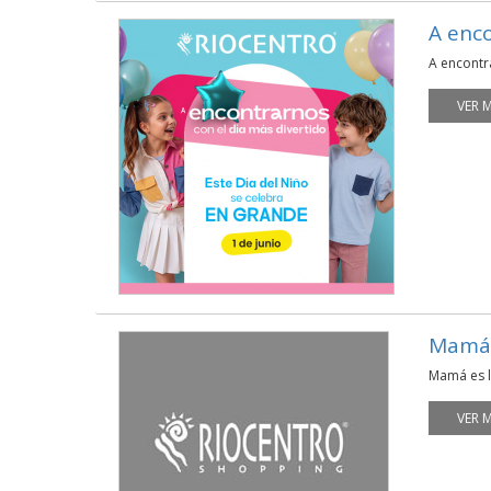
A enco
A encontra
VER 
Mamá 
Mamá es l
VER 