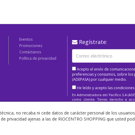
Eventos
Regístrate:
Promociones
Contáctanos
Política de privacidad
Acepto el envío de comunicacione
preferencias y consumos, sobre los p
(ADEPASA) por cualquier medio.
He leído y acepto las condiciones
En Administradora del Pacífico S.A (ADE
como cliente. Tienes derecho a acced
supresión, limitación o eliminación.
técnica, no recaba ni cede datos de carácter personal de los usuarios
as de privacidad ajenas a las de RIOCENTRO SHOPPING que usted podrá
Copyright 2025 Todos los derechos Reservados.