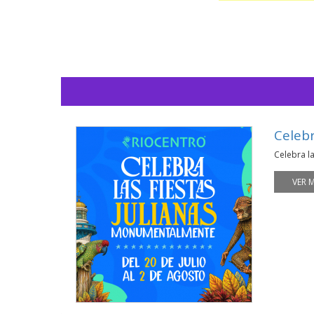
Celeb
Celebra l
VER 