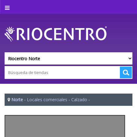
Norte
-
Locales comerciales
-
Calzado
-