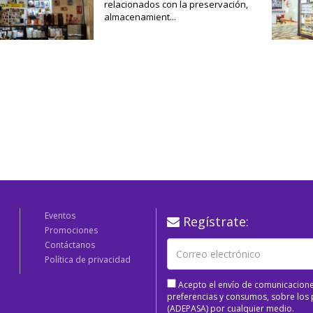
relacionados con la preservación,
almacenamient...
Eventos
Regístrate:
Promociones
Contáctanos
Política de privacidad
Acepto el envío de comunicacione
preferencias y consumos, sobre los p
(ADEPASA) por cualquier medio.