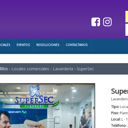
CIALES
EVENTOS
RESOLUCIONES
CONTACTANOS
 Ríos
-
Locales comerciales
-
Lavandería
-
SuperSec
Supe
Lavandería
Tipo:
Loca
Piso:
Plant
Local:
L - 
Teléfono: