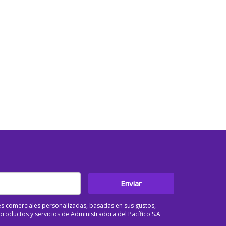
Enviar
s comerciales personalizadas, basadas en sus gustos,
roductos y servicios de Administradora del Pacífico S.A