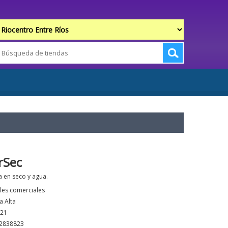
rSec
 en seco y agua.
les comerciales
a Alta
121
2838823