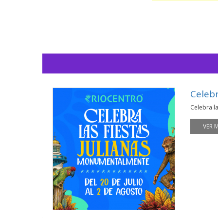
Celeb
Celebra l
VER 