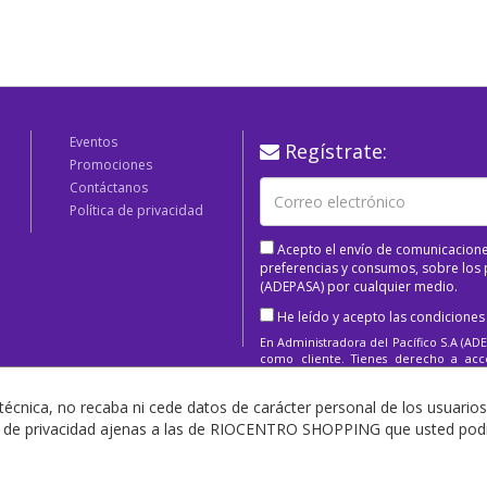
Eventos
Regístrate:
Promociones
Contáctanos
Política de privacidad
Acepto el envío de comunicacione
preferencias y consumos, sobre los p
(ADEPASA) por cualquier medio.
He leído y acepto las condiciones
En Administradora del Pacífico S.A (ADE
como cliente. Tienes derecho a acced
supresión, limitación o eliminación.
técnica, no recaba ni cede datos de carácter personal de los usuarios
as de privacidad ajenas a las de RIOCENTRO SHOPPING que usted podrá
Copyright 2025 Todos los derechos Reservados.