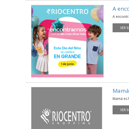
A enco
A encontra
VER 
Mamá 
Mamá es l
VER 