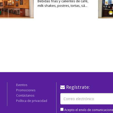
Bebidas frías y calientes de café,
milk shakes, postres, tortas, sá...
Eventos
Regístrate:
Promociones
Contáctanos
Política de privacidad
Acepto el envío de comunicacione