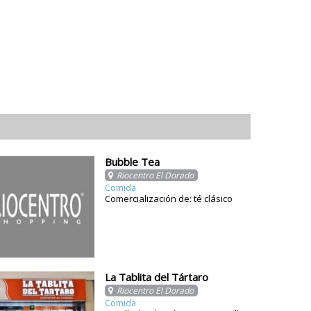
Bubble Tea
Riocentro El Dorado
Comida
Comercialización de: té clásico
La Tablita del Tártaro
Riocentro El Dorado
Comida