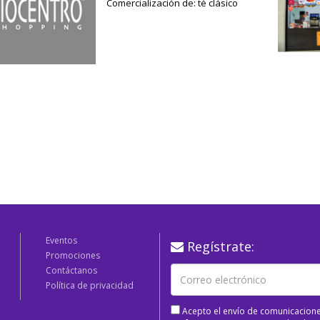
Comercialización de: té clásico
Eventos
Regístrate:
Promociones
Contáctanos
Política de privacidad
Acepto el envío de comunicacione