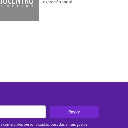
expresión social
Enviar
s comerciales personalizadas, basadas en sus gustos,