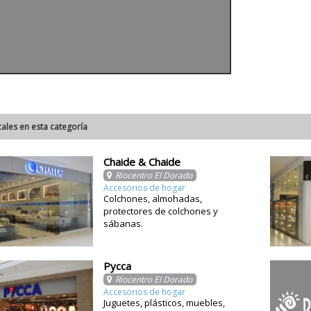
cales en esta categoría
Chaide & Chaide
Riocentro El Dorado
Accesorios de hogar
Colchones, almohadas,
protectores de colchones y
sábanas.
Pycca
Riocentro El Dorado
Accesorios de hogar
Juguetes, plásticos, muebles,