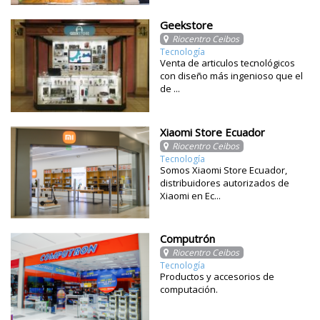
Geekstore
Riocentro Ceibos
Tecnología
Venta de articulos tecnológicos
con diseño más ingenioso que el
de ...
Xiaomi Store Ecuador
Riocentro Ceibos
Tecnología
Somos Xiaomi Store Ecuador,
distribuidores autorizados de
Xiaomi en Ec...
Computrón
Riocentro Ceibos
Tecnología
Productos y accesorios de
computación.