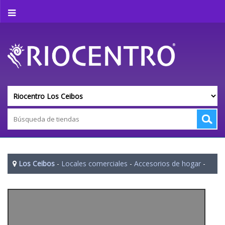
Los Ceibos
-
Locales comerciales
-
Accesorios de hogar
-