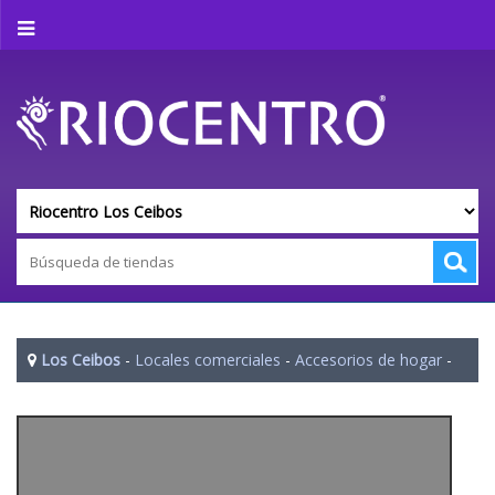
Los Ceibos
-
Locales comerciales
-
Accesorios de hogar
-